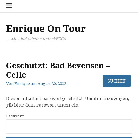
Zum
Datens
mit
Kontak
Inhalt
Paul
springen
unter
nach
Enrique On Tour
Santia
…wir sind wieder unterWEGs
Geschützt: Bad Bevensen –
Celle
Von
Enrique
am
August 20, 2022
Dieser Inhalt ist passwortgeschützt. Um ihn anzuzeigen,
gib bitte dein Passwort unten ein:
Passwort: