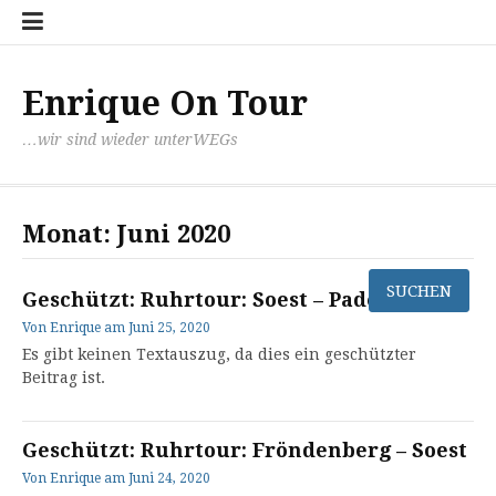
Zum
Datens
mit
Kontak
Inhalt
Paul
springen
unter
nach
Enrique On Tour
Santia
…wir sind wieder unterWEGs
Monat:
Juni 2020
Geschützt: Ruhrtour: Soest – Paderborn
Von
Enrique
am
Juni 25, 2020
Es gibt keinen Textauszug, da dies ein geschützter
Beitrag ist.
Geschützt: Ruhrtour: Fröndenberg – Soest
Von
Enrique
am
Juni 24, 2020