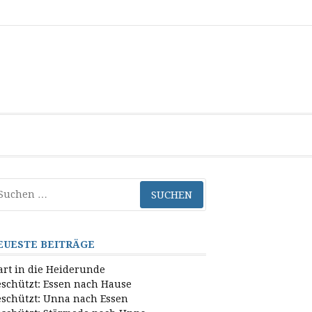
Datenschutzerklärung
mit
Kontakt
Paul
unterWEGs
nach
Santiago
chen
ch:
EUESTE BEITRÄGE
art in die Heiderunde
schützt: Essen nach Hause
schützt: Unna nach Essen