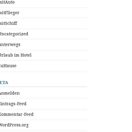
mitAuto
mitFlieger
mitSchiff
Uncategorized
unterwegs
Urlaub im Hotel
zuHause
ETA
Anmelden
Eintrags-Feed
Kommentar-Feed
WordPress.org