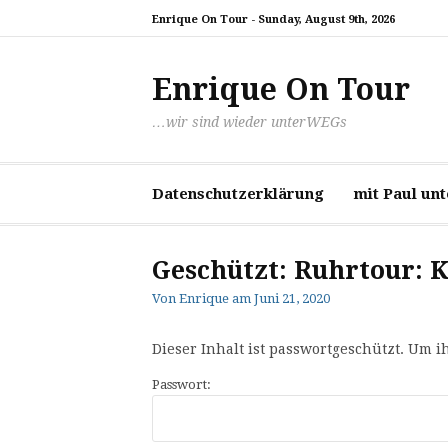
Zum
Enrique On Tour -
Sunday, August 9th, 2026
Inhalt
springen
Enrique On Tour
…wir sind wieder unterWEGs
Datenschutzerklärung
mit Paul un
Geschützt: Ruhrtour: K
Von
Enrique
am
Juni 21, 2020
Dieser Inhalt ist passwortgeschützt. Um i
Passwort: