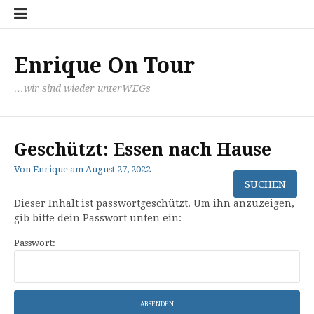
Zum
Datens
mit
Kontak
Inhalt
Paul
springen
unter
nach
Enrique On Tour
Santia
…wir sind wieder unterWEGs
Geschützt: Essen nach Hause
Von
Enrique
am
August 27, 2022
Dieser Inhalt ist passwortgeschützt. Um ihn anzuzeigen,
gib bitte dein Passwort unten ein:
Passwort: